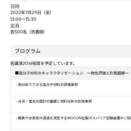
日時
2022年7月29日（金）
13:00～15:30
定員
各500名（先着順）
プログラム
各講演20分程度を予定しています。
■高分子材料のキャラクタリゼーション ～物性評価と形態観察～
熱分析でできる高分子材料の評価事例
分光・蛍光光度計の基礎と材料分析の応用事例
酸素や水蒸気の透過を測定するMOCON社製ガスバリア試験装置のご紹