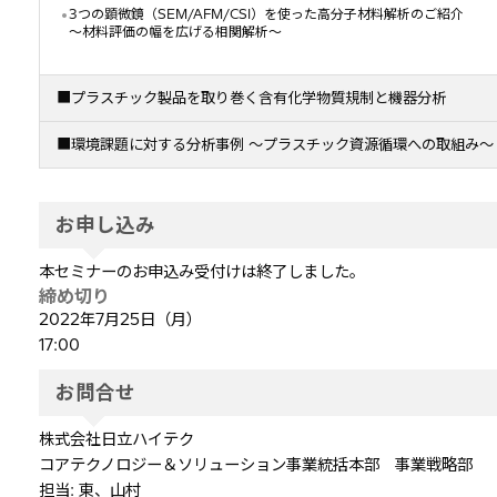
3つの顕微鏡（SEM/AFM/CSI）を使った高分子材料解析のご紹介
～材料評価の幅を広げる相関解析～
■プラスチック製品を取り巻く含有化学物質規制と機器分析
■環境課題に対する分析事例 ～プラスチック資源循環への取組み
お申し込み
本セミナーのお申込み受付けは終了しました。
締め切り
2022年7月25日（月）
17:00
お問合せ
株式会社日立ハイテク
コアテクノロジー＆ソリューション事業統括本部 事業戦略部
担当: 東、山村