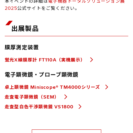
本イベントの詳細は
電子機器トータルソリューション展
2025
公式サイトをご覧ください。
出展製品
膜厚測定装置
蛍光X線膜厚計 FT110A（実機展示）
電子顕微鏡・プローブ顕微鏡
卓上顕微鏡 Miniscope® TM4000シリーズ
走査電子顕微鏡（SEM）
走査型白色干渉顕微鏡 VS1800