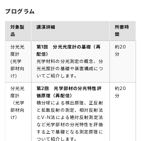
プログラム
対象製
講演詳細
所要時
品
間
分光光
第1回 分光光度計の基礎（再
約20
度計
配信）
分
(光学
光学材料の分光測定の概念、分
部材向
光光度計の基礎や装置構成につ
け)
いてご紹介します。
分光光
第2回 光学部材の分光特性評
約20
度計
価原理（再配信）
分
（光学
積分球による検出原理、正反射
部材向
と拡散反射の測定、相対反射法
け）
とV-N法による絶対反射測定法
など光学部材の分光特性を評価
する上で基礎となる測定原理に
ついて紹介します。