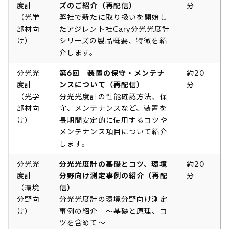
度計
ズのご紹介（再配信）
分
（光学
弊社で新たに取り扱いを開始し
部材向
たアジレント社Cary分光光度計
け）
シリーズの製品概要、特徴を紹
介します。
分光光
第6回 装置の保守・メンテナ
約20
度計
ンスについて（再配信）
分
（光学
分光光度計の性能確認方法、保
部材向
守、メンテナンスなど、装置を
け）
長期間安定的に使用するコツや
メンテナンス項目について紹介
します。
分光光
分光光度計の基礎とコツ、環境
約20
度計
分野向け測定事例の紹介（再配
分
（環境
信）
分野向
分光光度計の環境分野向け測定
け）
事例の紹介 ～基礎と原理、コ
ツを含めて～