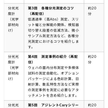
分光光
第3回 各種分光測定のコツ
約20
度計
（再配信）
分
（光学
低透過率（高Abs）測定、スリ
部材向
ット幅と分解能の関係、検知器
け）
切り替え段差の低減方法、微小
サンプル測定方法など、各種分
光測定におけるコツを紹介しま
す。
分光光
第4回 測定事例の紹介（再配
約20
度計
信）
分
（光学
ウェハの面内分布測定や多検体
部材向
試料の測定自動化、オプション
け）
パッケージによる色彩計算、日
射計算、散乱特性方法など実際
の測定事例を測定に必要なアタ
ッチメントを含め紹介します。
分光光
第5回 アジレントCaryシリー
約20