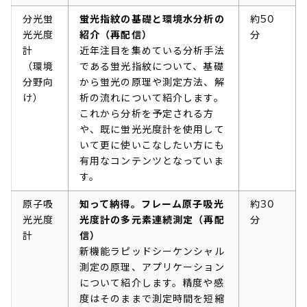
分光蛍
蛍光指紋の基礎と環境水分析の
約50
光光度
紹介（再配信）
分
計
近年注目を集めている分析手法
（環境
である蛍光指紋について、基礎
分野向
から蛍光の原理や測定方法、解
け）
析の流れについて紹介します。
これから分析を予定される方
や、既に蛍光光度計を使用して
いて更に使いこなしたい方にも
有用なコンテンツとなっていま
す。
原子吸
知って納得。フレーム原子吸光
約30
光光度
光度計の多元素連続測定（再配
分
計
信）
新機能ラピッドシーケンシャル
測定の原理、アプリケーション
について紹介します。精度や感
度はそのままで測定時間を短縮