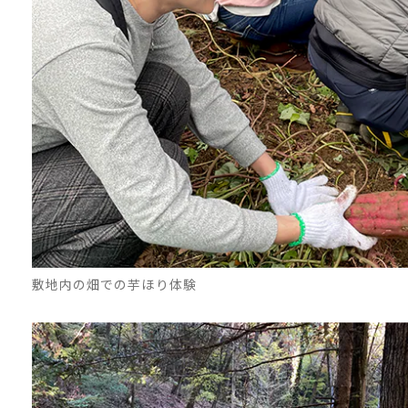
敷地内の畑での芋ほり体験