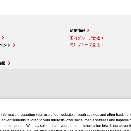
企業情報
国内グループ会社
海外グループ会社
ベント
情報
 information regarding your use of our website through cookies and other tracking 
d advertisements tailored to your interests, offer social media features and improve
retention period. We may sell or share your personal information to/with our advertis