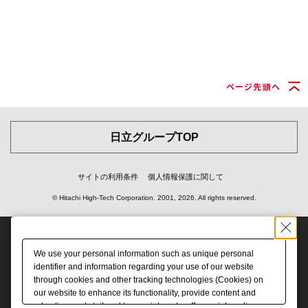
ページ先頭へ
日立グループTOP
サイトの利用条件
個人情報保護に関して
© Hitachi High-Tech Corporation.
2001, 2026
. All rights reserved.
We use your personal information such as unique personal
identifier and information regarding your use of our website
through cookies and other tracking technologies (Cookies) on
our website to enhance its functionality, provide content and
advertisements tailored to your interests, offer social media