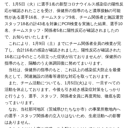
て、1月5日（火）に選手1名の新型コロナウイルス感染症の陽性反
応が確認されたことを受け、保健所の指導のもと濃厚接触の可能
性がある選手16名、チームスタッフ9名、チーム関係者と施設運営
スタッフ18名の計43名を対象にPCR検査を実施した結果、選手10
名、チームスタッフ・関係者5名に陽性反応が確認されましたの
で、お知らせいたします。
これにより、1月9日（土）までにチーム関係者全員の検査が完
了し、合計16名の感染が確認されました。陽性反応が確認された
16名には今のところ目立った症状が出ておりませんが、保健所の
指導のもと、隔離のうえ体調回復に努めてまいります。
当社は、保健所の指導のもと、これ以上の感染拡大防止を最優
先として、関連施設の消毒等適切な対応を取っております。
また、チーム活動についても、1月5日(火)より、一旦すべての
活動を休止しております。今後も引き続き感染症対策をしっかり
と行うよう、選手、スタッフ、関係者全員に再度周知、徹底を図
ってまいります。
なお、当社那珂地区（茨城県ひたちなか市）の事業所敷地内へ
の選手・スタッフ関係者の立入りはないため、生産活動への影響
はありません。