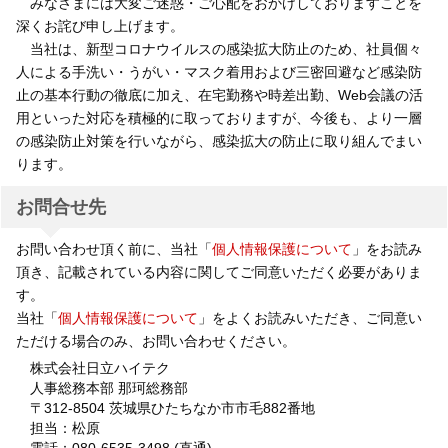
みなさまには大変ご迷惑・ご心配をおかけしておりますことを
深くお詫び申し上げます。
当社は、新型コロナウイルスの感染拡大防止のため、社員個々
人による手洗い・うがい・マスク着用および三密回避など感染防
止の基本行動の徹底に加え、在宅勤務や時差出勤、Web会議の活
用といった対応を積極的に取っておりますが、今後も、より一層
の感染防止対策を行いながら、感染拡大の防止に取り組んでまい
ります。
お問合せ先
お問い合わせ頂く前に、当社「
個人情報保護について
」をお読み
頂き、記載されている内容に関してご同意いただく必要がありま
す。
当社「
個人情報保護について
」をよくお読みいただき、ご同意い
ただける場合のみ、お問い合わせください。
株式会社日立ハイテク
人事総務本部 那珂総務部
〒312-8504 茨城県ひたちなか市市毛882番地
担当：松原
電話：080-6535-3498 (直通)