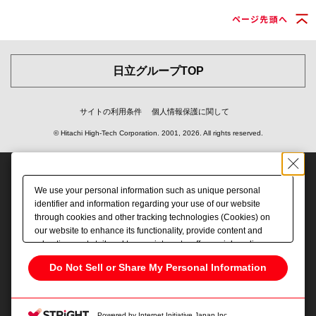
ページ先頭へ
日立グループTOP
サイトの利用条件
個人情報保護に関して
© Hitachi High-Tech Corporation.
2001, 2026
. All rights reserved.
We use your personal information such as unique personal
identifier and information regarding your use of our website
through cookies and other tracking technologies (Cookies) on
our website to enhance its functionality, provide content and
advertisements tailored to your interests, offer social media
features and improve our website through access analysis.
Do Not Sell or Share My Personal Information
Please click
here
to see more details including retention period.
We may sell or share your personal information to/with our
advertising, social media, and/or analytics service partners.
These partners may combine the data shared by us with other
Powered by Internet Initiative Japan Inc.