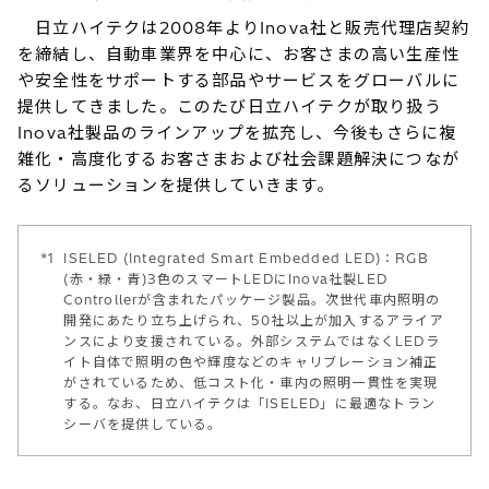
日立ハイテクは2008年よりInova社と販売代理店契約
を締結し、自動車業界を中心に、お客さまの高い生産性
や安全性をサポートする部品やサービスをグローバルに
提供してきました。このたび日立ハイテクが取り扱う
Inova社製品のラインアップを拡充し、今後もさらに複
雑化・高度化するお客さまおよび社会課題解決につなが
るソリューションを提供していきます。
*1
ISELED (Integrated Smart Embedded LED)：RGB
(赤・緑・青)3色のスマートLEDにInova社製LED
Controllerが含まれたパッケージ製品。次世代車内照明の
開発にあたり立ち上げられ、50社以上が加入するアライア
ンスにより支援されている。外部システムではなくLEDラ
イト自体で照明の色や輝度などのキャリブレーション補正
がされているため、低コスト化・車内の照明一貫性を実現
する。なお、日立ハイテクは「ISELED」に最適なトラン
シーバを提供している。