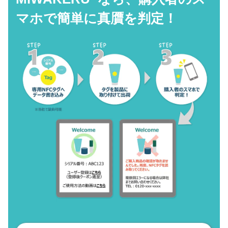
マホで
簡単に真贋を判定！