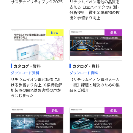
サステナビリティブック2025
リチウムイオン電池の品質を
支える 日立ハイテクの計測・
分析技術 微小金属異物の検
出と歩留まり向上
New
必見
カタログ・資料
カタログ・資料
ダウンロード資料
ダウンロード資料
リチウムイオン電池製造にお
【リチウムイオン電池メーカ
ける歩留まり向上 Ｘ線異物解
ー編】課題と解決のための製
析装置の開発はお客様の声か
品をご紹介
らはじまった
必見
必見