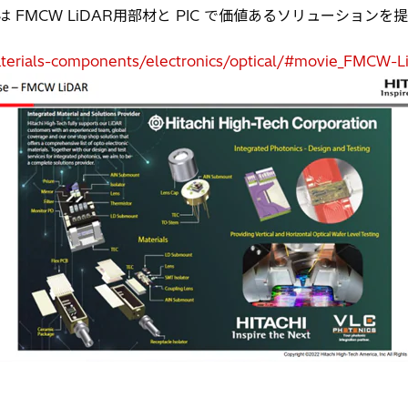
 は FMCW LiDAR用部材と PIC で価値あるソリューション
materials-components/electronics/optical/#movie_FMCW-