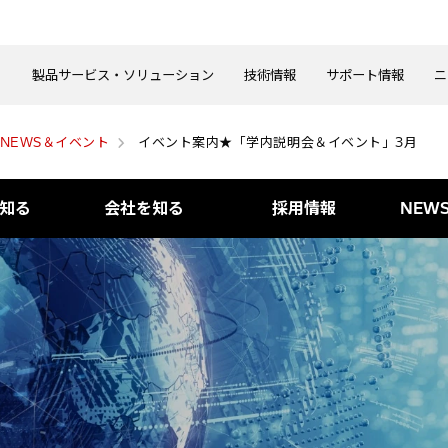
製品サービス・ソリューション
技術情報
サポート情報
ニ
NEWS＆イベント
イベント案内★「学内説明会＆イベント」3月
知る
会社を知る
採用情報
NEW
制度
企業理念/VISION/TOPメ
採用情報一覧
ッセージ
求める人物像
人財育成・キャリア
数字で見る当社