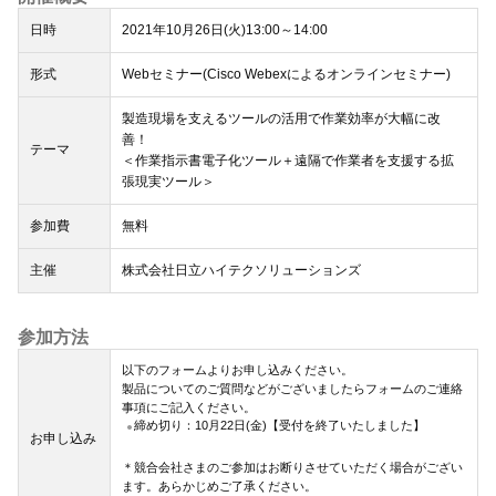
日時
2021年10月26日(火)13:00～14:00
形式
Webセミナー(Cisco Webexによるオンラインセミナー)
製造現場を支えるツールの活用で作業効率が大幅に改
善！
テーマ
＜作業指示書電子化ツール＋遠隔で作業者を支援する拡
張現実ツール＞
参加費
無料
主催
株式会社日立ハイテクソリューションズ
参加方法
以下のフォームよりお申し込みください。
製品についてのご質問などがございましたらフォームのご連絡
事項にご記入ください。
締め切り：10月22日(金)【受付を終了いたしました】
お申し込み
＊競合会社さまのご参加はお断りさせていただく場合がござい
ます。あらかじめご了承ください。