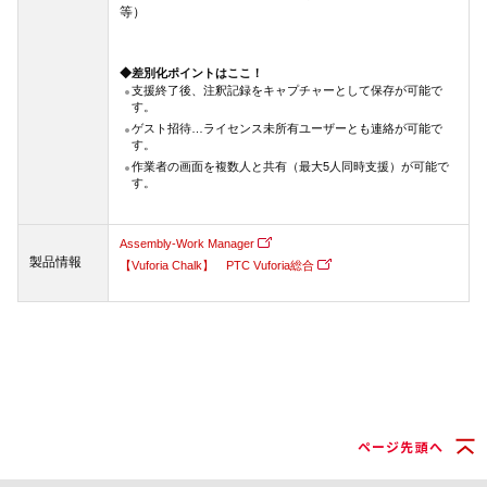
等）
◆差別化ポイントはここ！
支援終了後、注釈記録をキャプチャーとして保存が可能で
す。
ゲスト招待…ライセンス未所有ユーザーとも連絡が可能で
す。
作業者の画面を複数人と共有（最大5人同時支援）が可能で
す。
Assembly-Work Manager
製品情報
【Vuforia Chalk】 PTC Vuforia総合
ページ先頭へ