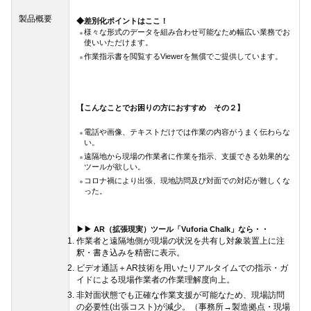
製品概要
◆差別化ポイントはここ！
様々な形式のデータを組み合わせ可能なため幅広い業務でお
使いいただけます。
作業指示書を閲覧するViewerを無償でご提供しています。
【こんなことでお困りの方におすすめ その２】
電話や画像、テキストだけでは作業の内容がうまく伝わらな
い。
遠隔地から現場の作業者に作業を指示、支援できる効果的な
ツールが欲しい。
コロナ禍により出張、現地訪問及び対面での対応が難しくな
った。
▶▶ AR（拡張現実）ツール「Vuforia Chalk」なら・・
作業者と遠隔地側が現場の状況を共有し対象装置上に注
釈・書き込みを精密に表示。
ビデオ通話＋AR技術を用いたリアルタイムでの指示・ガ
イドによる現場作業者の作業理解度向上。
非対面状態でも正確な作業支援が可能なため、現場訪問
の必要性(出張コスト)が減少。（事務所→製造拠点・現場