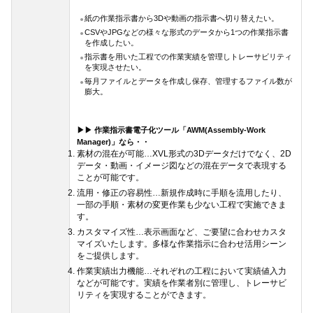
紙の作業指示書から3Dや動画の指示書へ切り替えたい。
CSVやJPGなどの様々な形式のデータから1つの作業指示書
を作成したい。
指示書を用いた工程での作業実績を管理しトレーサビリティ
を実現させたい。
毎月ファイルとデータを作成し保存、管理するファイル数が
膨大。
▶▶ 作業指示書電子化ツール「AWM(Assembly-Work
Manager)」なら・・
素材の混在が可能…XVL形式の3Dデータだけでなく、2D
データ・動画・イメージ図などの混在データで表現する
ことが可能です。
流用・修正の容易性…新規作成時に手順を流用したり、
一部の手順・素材の変更作業も少ない工程で実施できま
す。
カスタマイズ性…表示画面など、ご要望に合わせカスタ
マイズいたします。多様な作業指示に合わせ活用シーン
をご提供します。
作業実績出力機能…それぞれの工程において実績値入力
などが可能です。実績を作業者別に管理し、トレーサビ
リティを実現することができます。