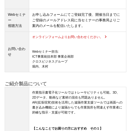
Webセミナ
お申し込みフォームにてご登録完了後、開催当日までに
ー
ご登録のメールアドレス宛に当セミナーの事務局よりご
視聴方法
案内のメールを配信いたします。
オンラインフォームよりお問い合わせください。
お問い合わ
Webセミナー担当:
せ
ICT事業統括本部 事業企画部
クロスビジネスグループ
堀内、木村
ご紹介製品について
作業指示書電子化ツールではトレーサビリティも可能。3D、
2Dデータ、動画など素材の混在も問題ありません。
AR(拡張現実)技術を活用した遠隔作業支援ツールでは画面への
書き込み機能により遠隔からでも作業箇所を間違えず作業者に
的確な指示・支援が可能です。
【こんなことでお困りの方におすすめ その１】