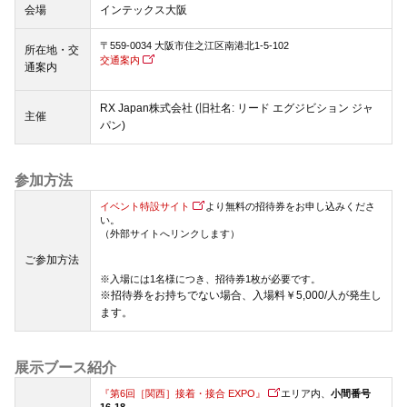
会場
インテックス大阪
〒559-0034 大阪市住之江区南港北1-5-102
所在地・交
交通案内
通案内
RX Japan株式会社 (旧社名: リード エグジビション ジャ
主催
パン)
参加方法
イベント特設サイト
より無料の招待券をお申し込みくださ
い。
（外部サイトへリンクします）
ご参加方法
※入場には1名様につき、招待券1枚が必要です。
※招待券をお持ちでない場合、入場料￥5,000/人が発生し
ます。
展示ブース紹介
『第6回［関西］接着・接合 EXPO』
エリア内、
小間番号
16-18