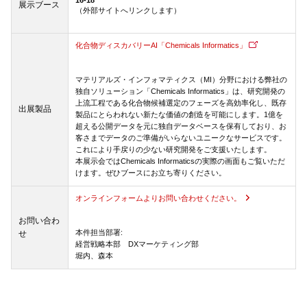
展示ブース
（外部サイトへリンクします）
化合物ディスカバリーAI「Chemicals Informatics」
マテリアルズ・インフォマティクス（MI）分野における弊社の
独自ソリューション「Chemicals Informatics」は、研究開発の
上流工程である化合物候補選定のフェーズを高効率化し、既存
出展製品
製品にとらわれない新たな価値の創造を可能にします。1億を
超える公開データを元に独自データベースを保有しており、お
客さまでデータのご準備がいらないユニークなサービスです。
これにより手戻りの少ない研究開発をご支援いたします。
本展示会ではChemicals Informaticsの実際の画面もご覧いただ
けます。ぜひブースにお立ち寄りください。
オンラインフォームよりお問い合わせください。
お問い合わ
本件担当部署:
せ
経営戦略本部 DXマーケティング部
堀内、森本