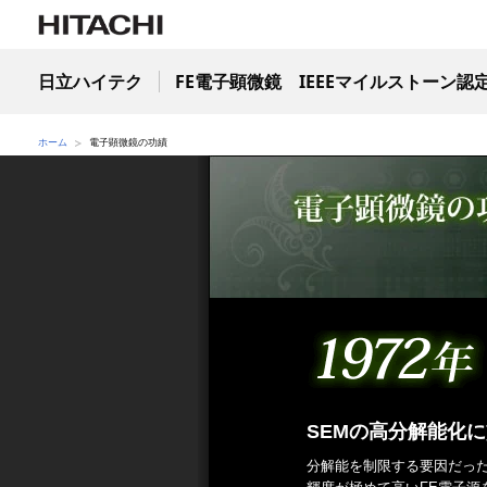
日立ハイテク
FE電子顕微鏡 IEEEマイルストーン
ホーム
電子顕微鏡の功績
SEMの高分解能化
分解能を制限する要因だっ