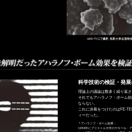
科学技術の検証・発展
理論上の議論は数多く繰り返さ
それでもアハラノフ・ボーム効
ならない。
これに決着をつけたのはFE-T
ィーだった。
＊アハラノフ・ボーム効果：
1959年にブリストル大学のヤキール・