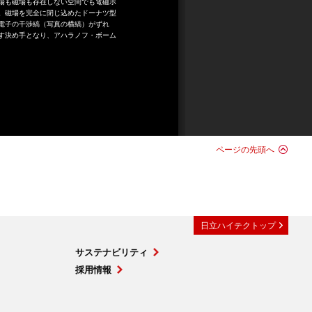
場も磁場も存在しない空間でも電磁ポ
。磁場を完全に閉じ込めたドーナツ型
電子の干渉縞（写真の横縞）がずれ
す決め手となり、アハラノフ・ボーム
ページの先頭へ
日立ハイテクトップ
サステナビリティ
採用情報