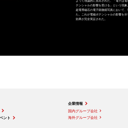
よって理論的に見出された、「電子は電
テンシャルの影響を受ける」という現象
超電導磁石の電子顕微鏡写真において、
た。これが電磁ポテンシャルの影響を示
効果が完全実証された。
企業情報
国内グループ会社
海外グループ会社
ベント