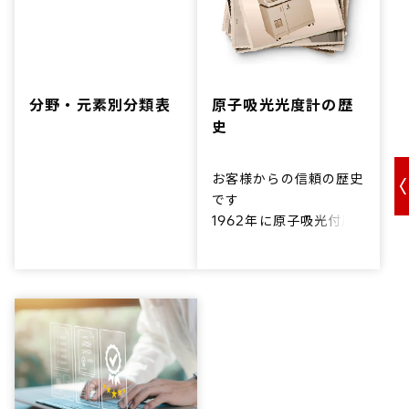
分野・元素別分類表
原子吸光光度計の歴
史
お客様からの信頼の歴史
です
1962年に原子吸光付属
装置を発売。1974年に
は偏光ゼーマン原子吸光
光度計を世界に先駆けて
発売。
以来改良を重ね、日立の
偏光ゼーマン原子吸光光
度計は2016年に累計1万
台の出荷を記録しまし