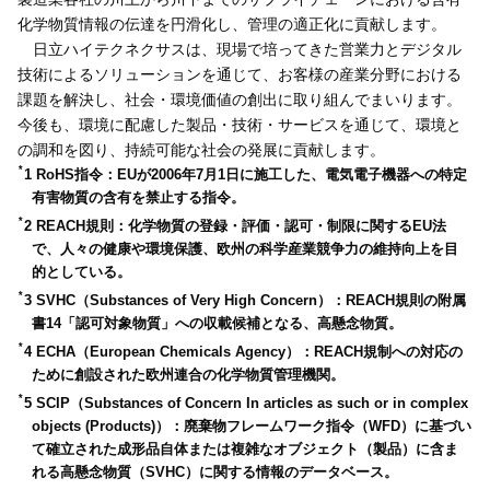
化学物質情報の伝達を円滑化し、管理の適正化に貢献します。
日立ハイテクネクサスは、現場で培ってきた営業力とデジタル
技術によるソリューションを通じて、お客様の産業分野における
課題を解決し、社会・環境価値の創出に取り組んでまいります。
今後も、環境に配慮した製品・技術・サービスを通じて、環境と
の調和を図り、持続可能な社会の発展に貢献します。
*
1 RoHS指令：EUが2006年7月1日に施工した、電気電子機器への特定
有害物質の含有を禁止する指令。
*
2 REACH規則：化学物質の登録・評価・認可・制限に関するEU法
で、人々の健康や環境保護、欧州の科学産業競争力の維持向上を目
的としている。
*
3 SVHC（Substances of Very High Concern）：REACH規則の附属
書14「認可対象物質」への収載候補となる、高懸念物質。
*
4 ECHA（European Chemicals Agency）：REACH規制への対応の
ために創設された欧州連合の化学物質管理機関。
*
5 SCIP（Substances of Concern In articles as such or in complex
objects (Products)）：廃棄物フレームワーク指令（WFD）に基づい
て確立された成形品自体または複雑なオブジェクト（製品）に含ま
れる高懸念物質（SVHC）に関する情報のデータベース。