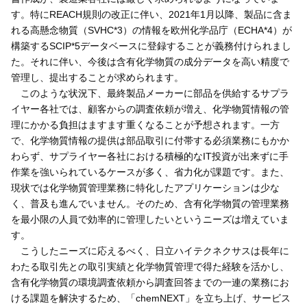
す。特にREACH規則の改正に伴い、2021年1月以降、製品に含ま
れる高懸念物質（SVHC*3）の情報を欧州化学品庁（ECHA*4）が
構築するSCIP*5データベースに登録することが義務付けられまし
た。それに伴い、今後は含有化学物質の成分データを高い精度で
管理し、提出することが求められます。
このような状況下、最終製品メーカーに部品を供給するサプラ
イヤー各社では、顧客からの調査依頼が増え、化学物質情報の管
理にかかる負担はますます重くなることが予想されます。一方
で、化学物質情報の提供は部品取引に付帯する必須業務にもかか
わらず、サプライヤー各社における積極的なIT投資が出来ずに手
作業を強いられているケースが多く、省力化が課題です。また、
現状では化学物質管理業務に特化したアプリケーションは少な
く、普及も進んでいません。そのため、含有化学物質の管理業務
を最小限の人員で効率的に管理したいというニーズは増えていま
す。
こうしたニーズに応えるべく、日立ハイテクネクサスは長年に
わたる取引先との取引実績と化学物質管理で得た経験を活かし、
含有化学物質の環境調査依頼から調査回答までの一連の業務にお
ける課題を解決するため、「chemNEXT」を立ち上げ、サービス