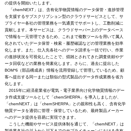
の提供を開始いたします。
「chemNEXT」は、含有化学物質情報のデータ保管・進捗管理
を支援するサブスクリプション型のクラウドサービスとして、サ
プライヤー各社の管理業務を一気通貫でサポートし、工数削減に
貢献します。本サービスは、クラウドサーバー上のデータベース
で情報を一元管理できるため、これまで複数ツールを用いて属人
化されていたデータ保管・検索・履歴確認などの管理業務を効率
化します。また、仕入先各社へのデータ請求を一括で行い、作業
の進捗状況を可視化したことで、煩雑とされてきた調査依頼やデ
ータ回収などの業務を簡素化します。さらに、過去に提出した
BOM*6（部品構成表）情報を流用登録して管理しているため、顧
客へ提出する同一または類似の型式製品のデータ作成業務を省力
化します。
2015年に経済産業省が電気・電子業界向け化学物質情報のデー
タ作成支援ツールとして「chemSHERPA」を導入しましたが、
「chemNEXT」は「chemSHERPA」との親和性も高く、含有化学
物質データを適切に管理・保管しているため、最終製品メーカー
へのデータ提供を容易に実現できます。
こうした機能やサービス提供体制を通じて、「chemNEXT」は
製造業各社の川上から川下までのサプライチェーンにおける含有