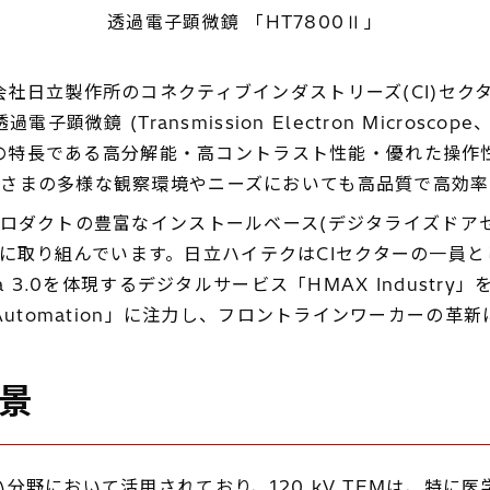
透過電子顕微鏡 「HT7800Ⅱ」
社日立製作所のコネクティブインダストリーズ(CI)セク
微鏡 (Transmission Electron Microsco
ズ」の特長である高分解能・高コントラスト性能・優れた操
さまの多様な観察環境やニーズにおいても高品質で高効率
ロダクトの豊富なインストールベース(デジタライズドアセ
の提供に取り組んでいます。日立ハイテクはCIセクターの一
a 3.0を体現するデジタルサービス「HMAX Indust
try Automation」に注力し、フロントラインワーカーの
背景
野において活用されており、120 kV TEMは、特に