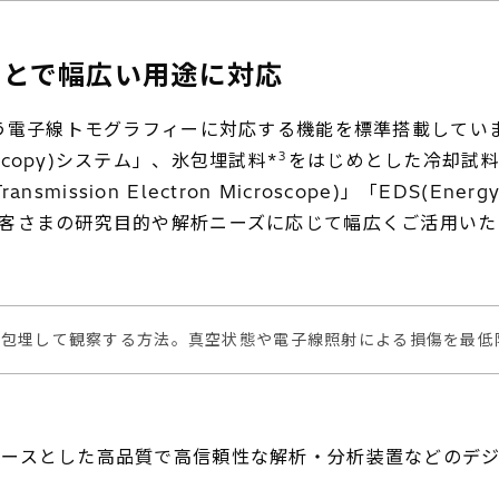
ことで幅広い⽤途に対応
う電子線トモグラフィーに対応する機能を標準搭載してい
3
Microscopy)システム」、氷包埋試料*
をはじめとした冷却試
ssion Electron Microscope)」「EDS(Energy D
客さまの研究目的や解析ニーズに応じて幅広くご活用いた
に包埋して観察する方法。真空状態や電子線照射による損傷を最低
ースとした高品質で高信頼性な解析・分析装置などのデジ