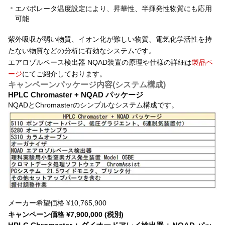
エバポレータ温度設定により、昇華性、半揮発性物質にも応用
可能
紫外吸収が弱い物質、イオン化が難しい物質、電気化学活性を持
たない物質などの分析に有効なシステムです。
エアロゾルベース検出器 NQAD装置の原理や仕様の詳細は
製品ペ
ージ
にてご紹介しております。
キャンペーンパッケージ内容(システム構成)
HPLC Chromaster + NQAD パッケージ
NQADとChromasterのシンプルなシステム構成です。
メーカー希望価格 ¥10,765,900
キャンペーン価格 ¥7,900,000 (税別)