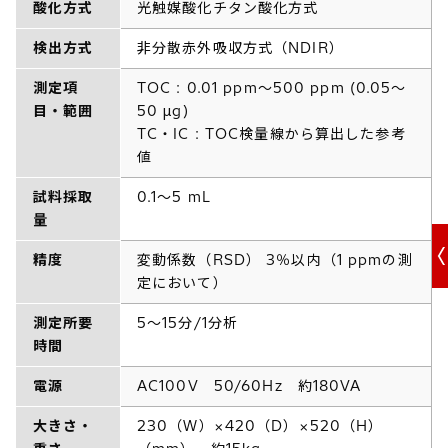
酸化方式
光触媒酸化チタン酸化方式
検出方式
非分散赤外吸収方式（NDIR）
測定項
TOC : 0.01 ppm～500 ppm (0.05～
目・範囲
50 μg)
TC・IC : TOC検量線から算出した参考
値
試料採取
0.1～5 mL
量
精度
変動係数（RSD） 3％以内（1 ppmの測
定において）
測定所要
5～15分/1分析
時間
電源
AC100V 50/60Hz 約180VA
大きさ・
230（W）×420（D）×520（H）