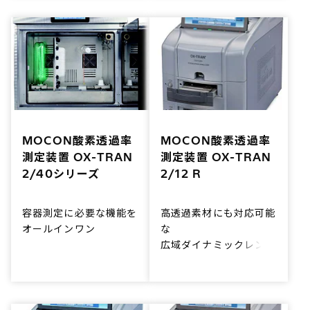
実現します。
な形のパッケージにも対
応できます。
MOCON酸素透過率
MOCON酸素透過率
測定装置 OX-TRAN
測定装置 OX-TRAN
2/40シリーズ
2/12 R
容器測定に必要な機能を
高透過素材にも対応可能
オールインワン
な
広域ダイナミックレンジ
酸素透過率測定装置に恒
モデル
温恒湿槽を一体化。恒温
恒湿環境下でパッケージ
高透過測定を手軽に正確
測定ができます。
に実現します。