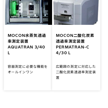
MOCON水蒸気透過
MOCON二酸化炭素
率測定装置
透過率測定装置
AQUATRAN 3/40
PERMATRAN-C
L
4/30 L
容器測定に必要な機能を
広範囲の測定に対応した
オールインワン
二酸化炭素透過率測定装
置
水蒸気透過率測定装置に
恒温恒湿槽を一体化。恒
手軽で正確な測定を実現
温恒湿環境下でパッケー
します。
ジ測定ができます。