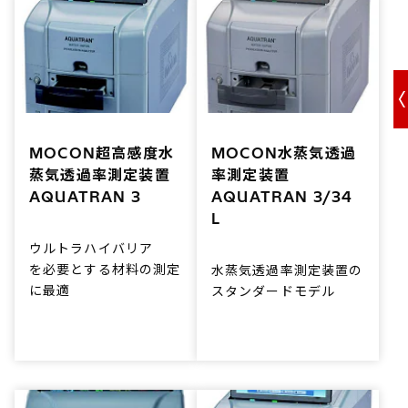
MOCON超高感度水
MOCON水蒸気透過
蒸気透過率測定装置
率測定装置
AQUATRAN 3
AQUATRAN 3/34
L
ウルトラハイバリア
を必要とする材料の測定
水蒸気透過率測定装置の
に最適
スタンダードモデル
迅速かつ安定した超高感
オプションで容器測定の
-5
度(5×10
g/m²/day)は
対応も可能。
そのままに、操作性やス
AQUATRAN 3/34 Lは
ループットが大幅に向上
信頼性の高いデータを提