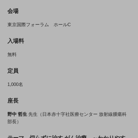
会場
東京国際フォーラム ホールC
入場料
無料
定員
1,000名
座長
野中 哲生
先生（日本赤十字社医療センター 放射線腫瘍科
部長）
テーマ 切らずに治す がん治療 ～わかりやす