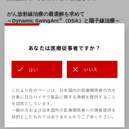
がん放射線治療の最適解を求めて
®
～Dynamic SwingArc
（DSA）と陽子線治療～
座長
あなたは医療従事者ですか？
全田 貞幹
先生（国立がん研究センター東病院 放射線治療
科）
いいえ
はい
演者
髙橋 良
先生（国立がん研究センター東病院 放射線品質管
これより先のページは、日本国内の医療関係者の方を
理室）
対象に日立ハイテク製品に関する情報を提供すること
守屋 駿佑
先生（筑波大学附属病院 陽子線医学利用研究セ
を目的としています。
ンター）
一般の方および日本国外の医療関係者への情報提供を
目的としたものではありませんのでご了承ください。
共催