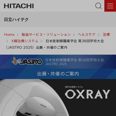
日立ハイテク
Home
製品サービス・ソリューション
ヘルスケア
治療
X線治療システム
日本放射線腫瘍学会 第38回学術大会
（JASTRO 2025）出展・共催のご案内
医
療
従
事
者
確
認
モ
ー
ダ