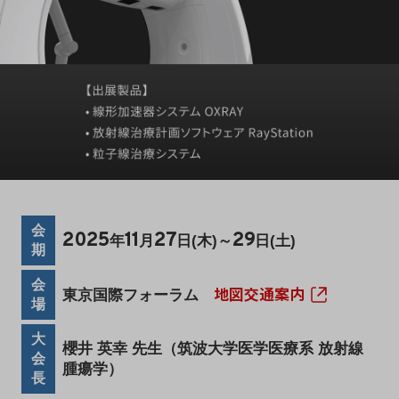
ル
表
示
会
2025
11
27
29
年
月
日(木)～
日(土)
期
会
地図交通案内
東京国際フォーラム
場
大
櫻井 英幸 先生（筑波大学医学医療系 放射線
会
腫瘍学）
長