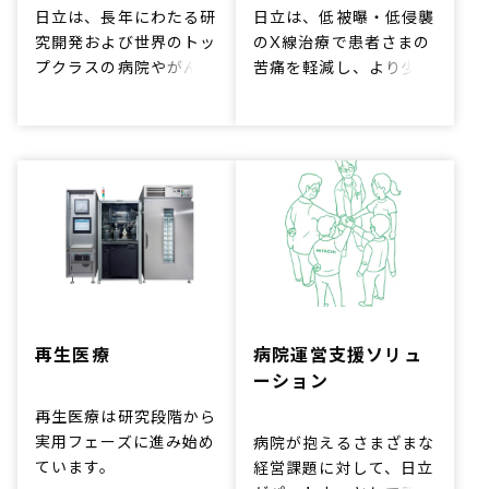
日立は、長年にわたる研
日立は、低被曝・低侵襲
究開発および世界のトッ
のX線治療で患者さまの
プクラスの病院やがんセ
苦痛を軽減し、より少な
ンターとの共同作業の実
い通院で済む、患者さま
績を有し、​最高レベルの
にやさしいがん治療ソリ
品質・臨床的有用性・最
ューションの提供をめざ
先端のイノベーションを
しています。
治療システムとして提供
し続けています。
再生医療​
病院運営支援ソリュ
ーション
再生医療は研究段階から
実用フェーズに進み始め
病院が抱えるさまざまな
ています。
経営課題に対して、日立