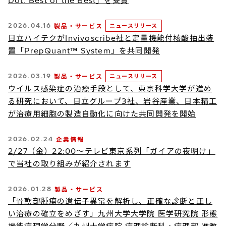
Dot: Best of the Best」を受賞
2026.04.16
製品・サービス
ニュースリリース
日立ハイテクがInvivoscribe社と定量機能付核酸抽出装
置「PrepQuant™ System」を共同開発
2026.03.19
製品・サービス
ニュースリリース
ウイルス感染症の治療手段として、東京科学大学が進め
る研究において、日立グループ3社、岩谷産業、日本精工
が治療用細胞の製造自動化に向けた共同開発を開始
2026.02.24
企業情報
2/27（金）22:00～テレビ東京系列「ガイアの夜明け」
で当社の取り組みが紹介されます
2026.01.28
製品・サービス
「骨軟部腫瘍の遺伝子異常を解析し、正確な診断と正し
い治療の確立をめざす」九州大学大学院 医学研究院 形態