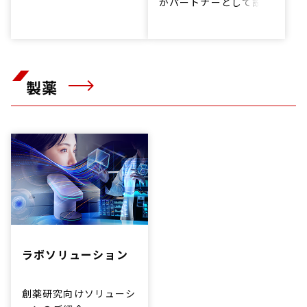
日立の細胞培養技術への
がパートナーとして設備
取り組みも、次の段階へ
導入や運営最適化などに
と進化しました。
継続的に取り組むことに
細胞自動培養装置が、再
より、病院の経営効率改
生医療を力強くけん引し
善を支援するサービスで
ていきます。
す。
製薬
ラボソリューション
創薬研究向けソリューシ