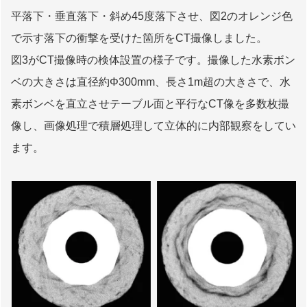
平落下・垂直落下・斜め45度落下させ、図2のオレンジ色
で示す落下の衝撃を受けた箇所をCT撮像しました。
図3がCT撮像時の検体設置の様子です。撮像した水素ボン
ベの大きさは直径約Φ300mm、長さ1m超の大きさで、水
素ボンベを直立させテーブル面と平行なCT像を多数枚撮
像し、画像処理で積層処理して立体的に内部観察をしてい
ます。