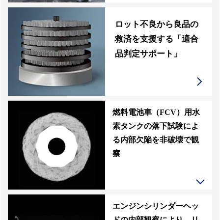
ロット不良から良品の
救済を支援する「適合
品判定サポート」
燃料電池車（FCV）用水
素タンクの落下試験によ
る内部欠陥を非破壊で観
察
エンジンシリンダーヘッ
ドの内部観察により、リ