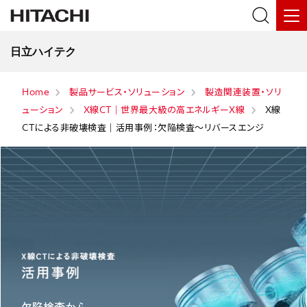
日立ハイテク
Home
製品サービス・ソリューション
製造関連装置・ソリ
ューション
X線CT｜世界最大級の高エネルギーX線
X線
CTによる非破壊検査｜活用事例：欠陥検査～リバースエンジ
欠陥検査から