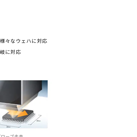
り様々なウェハに対応
多岐に対応
プローブ走査