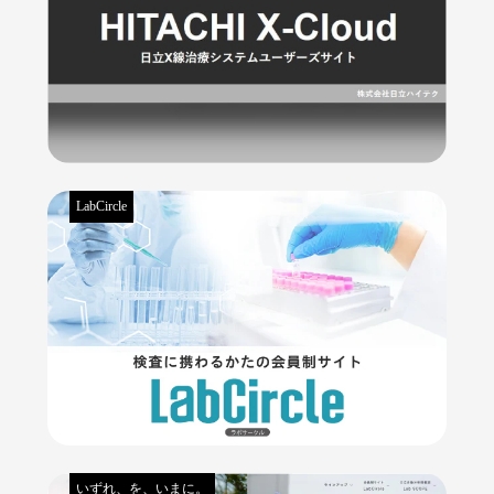
LabCircle
いずれ、を、いまに。