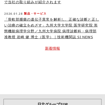
で当社の取り組みが紹介されます
製品・サービス
2026.01.28
「骨軟部腫瘍の遺伝子異常を解析し、正確な診断と正し
い治療の確立をめざす」九州大学大学院 医学研究院 形
態機能病理学分野／九州大学病院 病理診断科・病理部
准教授 岩崎 健 博士（医学）｜技術機関誌 SI NEWS
新着情報
日立グループTOP