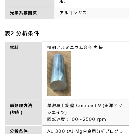
用)
光学系雰囲気
アルゴンガス
表2 分析条件
試料
快削アルミニウム合金 丸棒
前処理方法
精密卓上旋盤 Compact 9 (東洋アソ
(切削)
シエイツ)
回転速度：100～2500 rpm
分析条件
AL_300 (Al-Mg合金用分析プログラ