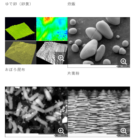
ゆで卵（卵黄）
炊飯
おぼろ昆布
片栗粉