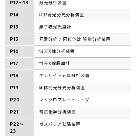
P12～13
分光分析装置
P14
ICP発光分光分析装置
P15
原子吸光光度計
P15
元素分析
/
同位体比 質量分析装置
P16
蛍光
X
線分析装置
P17
蛍光
X
線膜厚計
P18
オンサイト元素分析装置
P19
固体発光分光分析装置
P20
マイクロプレートリーダ
P21
電気化学分析装置
P22～
ガスバリア試験装置
23