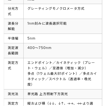
分光方
グレーティングモノクロメータ方式
式
波長分
1nm刻みに波長選択可能
解能
半値幅
5nm
測定波
400～750nm
長範囲
測定方
エンドポイント／カイネティック（プレー
式
ト・ウェル）／至適値（増加・減少）
多点（1ウェル最大81ポイント）／多点カイ
ネティック／スペクトル（透過率・吸光
度）
測光法
単光路 上方照射下方測光
測定方
縦および横（↓↓、↓↑、→→、→←より選