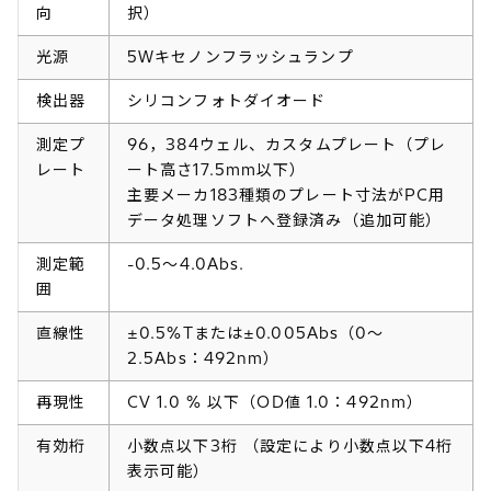
向
択）
光源
5Wキセノンフラッシュランプ
検出器
シリコンフォトダイオード
測定プ
96，384ウェル、カスタムプレート（プレ
レート
ート高さ17.5mm以下）
主要メーカ183種類のプレート寸法がPC用
データ処理ソフトへ登録済み（追加可能）
測定範
-0.5～4.0Abs.
囲
直線性
±0.5%Tまたは±0.005Abs（0～
2.5Abs：492nm）
再現性
CV 1.0 % 以下（OD値 1.0：492nm）
有効桁
小数点以下3桁 （設定により小数点以下4桁
表示可能）