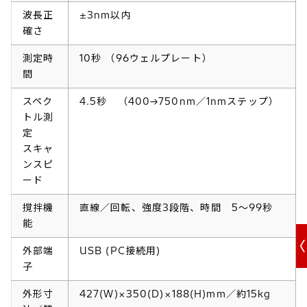
波長正
±3nm以内
確さ
測定時
10秒 （96ウェルプレート）
間
スペク
4.5秒 （400→750nm／1nmステップ）
トル測
定
スキャ
ンスピ
ード
撹拌機
直線／回転、強度3段階、時間 5～99秒
能
外部端
USB (PC接続用)
子
外形寸
427(W)×350(D)×188(H)mm／約15kg