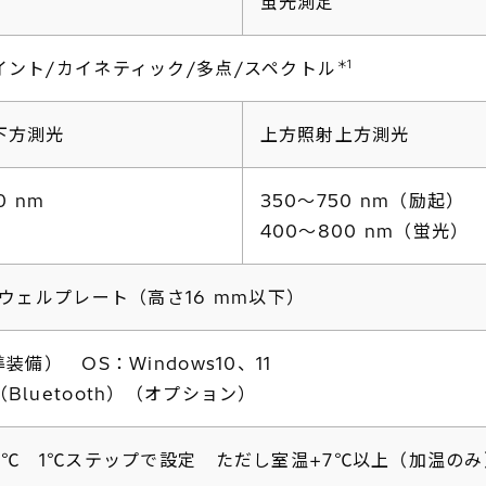
蛍光測定
＊1
イント/カイネティック/多点/スペクトル
下方測光
上方照射上方測光
0 nm
350～750 nm（励起）
400～800 nm（蛍光）
4ウェルプレート（高さ16 mm以下）
準装備） OS：Windows10、11
Bluetooth）（オプション）
45℃ 1℃ステップで設定 ただし室温+7℃以上（加温の