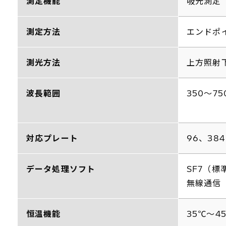
測定機能
吸光測定
測定方法
エンドポ
測光方法
上方照射
波長範囲
350～75
対応プレート
96、38
データ処理ソフト
SF7（標
無線通信（
恒温機能
35℃～