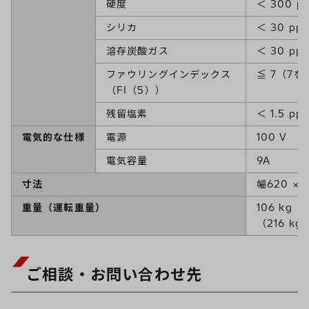
硬度
＜ 300 p
シリカ
＜ 30 p
溶存炭酸ガス
＜ 30 p
ファウリングインデックス
≦ 7（7
（FI（5））
残留塩素
＜ 1.5 pp
電気的な仕様
電源
100 V 5
電気容量
9A
寸法
幅620 × 
重量（運転重量）
106 kg
（216 kg
ご相談・お問い合わせ先