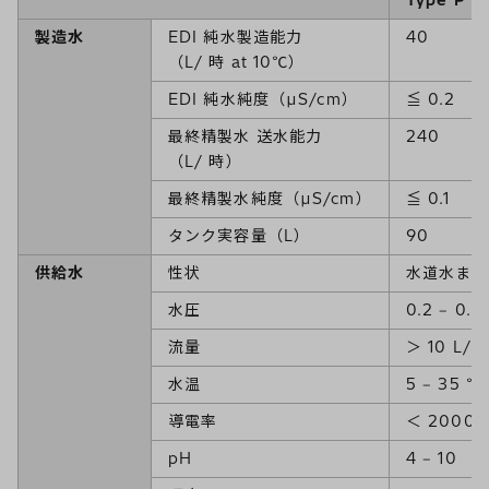
Type P
製造水
EDI 純水製造能力
40
（L/ 時 at 10℃）
EDI 純水純度（µS/cm）
≦ 0.2
最終精製水 送水能力
240
（L/ 時）
最終精製水純度（µS/cm）
≦ 0.1
タンク実容量（L）
90
供給水
性状
水道水また
水圧
0.2 ‒ 0.6
流量
＞ 10 L/m
水温
5 ‒ 35 ℃
導電率
＜ 2000 µ
pH
4 ‒ 10