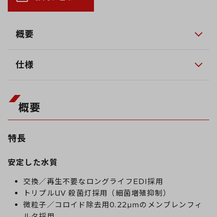
概要
仕様
概要
特長
安定した水質
交換／再生不要なロングライフEDI採用
トリプルUV 殺菌灯採用（細菌増殖抑制）
微粒子／コロイド除去用0.22µmのメンブレンフィ
ルタ採用