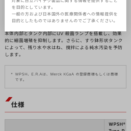
対象に日立ハイテク製品に関する情報を提供すること
査用試薬水）
を目的としています。
一般の方および日本国外の医療関係者への情報提供を
目的としたものではありませんのでご了承ください。
トリプルUVで細菌増殖を抑制
本体内部とタンク内部にUV 殺菌ランプを搭載し、効果
的に細菌増殖を抑制します。さらに、すり鉢形状タンク
によって、残り水や水はね、撹拌による純水汚染を予防
します。
*
WPSH、E.R.Aは、Merck KGaA の登録商標もしくは商標
です。
仕様
WPSH® II