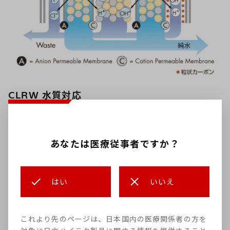
CLRW 水質対応
臨床検査において正確な結果を導き出すためには、分析
装置の性能に加え、分析装置に供給される純水の水質と
その管理が重要です。
あなたは医療従事者ですか？
*1
WPSH®IIは、米国CLSI
で機器供給用純水の指標として
*2
規定されている、CLRW
に対応しています。
はい
いいえ
*1
CLSI：Clinical and Laboratory Standards
Institute（米国臨床検査標準化協会）
これより先のページは、日本国内の医療関係者の方を
*2
CLRW：Clinical Laboratory Reagent Water（臨床検