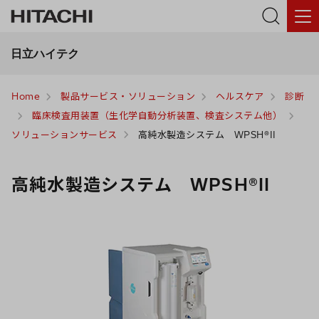
日立ハイテク
Home
製品サービス・ソリューション
ヘルスケア
診断
臨床検査用装置（生化学自動分析装置、検査システム他）
ソリューションサービス
高純水製造システム WPSH®II
医
療
高純水製造システム WPSH®II
従
事
者
確
認
モ
ー