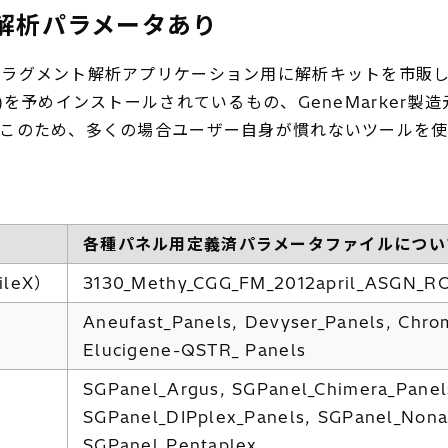
解析パラメータあり
グメント解析アプリケーション用に解析キットを市販してい
予めインストールされているもの、GeneMarker製造元の
このため、多くの場合ユーザー自身が慣れないツールを使
各種パネル用定義済パラメータファイルについ
leX）
3130_Methy_CGG_FM_2012april_ASGN_R
Aneufast_Panels, Devyser_Panels, Chro
Elucigene-QSTR_ Panels
SGPanel_Argus, SGPanel_Chimera_Panel
SGPanel_DIPplex_Panels, SGPanel_Nona
SGPanel_Pentaplex