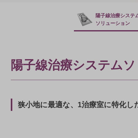
表
示
陽子線治療システ
ソリューション
陽子線治療システムソ
狭小地に最適な、
1治療室に特化し