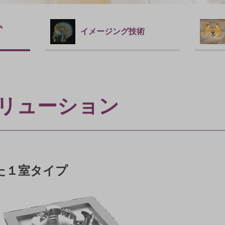
ム
イメージング技術
リューション
た１室タイプ