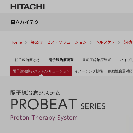
日立ハイテク
Home
製品サービス・ソリューション
ヘルスケア
治療
医
粒子線治療とは
陽子線治療装置
重粒子線治療装置
ハイブ
療
従
陽子線治療システムソリューション
イメージング技術
移動性臓器対応
事
者
確
認
モ
ー
ダ
ル