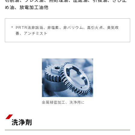
切削油、プレス油、熱処理油、圧延油、引抜油、さび止
め油、放電加工油他
*
PRTR法非該当、非塩素、非バリウム、高引火点、臭気改
善、アンチミスト
金属精密加工、洗浄用に
洗浄剤