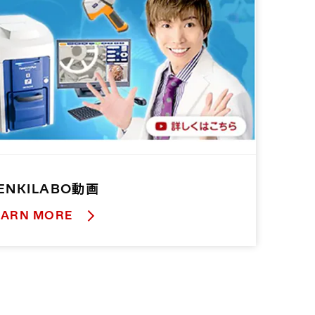
ENKILABO動画
EARN MORE