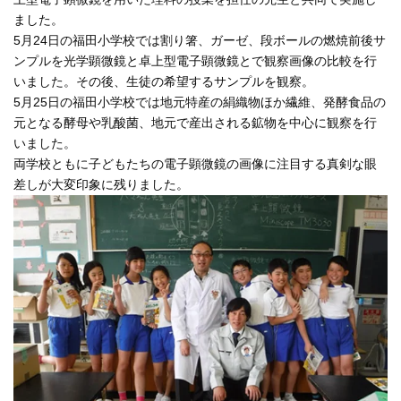
ました。
5月24日の福田小学校では割り箸、ガーゼ、段ボールの燃焼前後サ
ンプルを光学顕微鏡と卓上型電子顕微鏡とで観察画像の比較を行
いました。その後、生徒の希望するサンプルを観察。
5月25日の福田小学校では地元特産の絹織物ほか繊維、発酵食品の
元となる酵母や乳酸菌、地元で産出される鉱物を中心に観察を行
いました。
両学校ともに子どもたちの電子顕微鏡の画像に注目する真剣な眼
差しが大変印象に残りました。