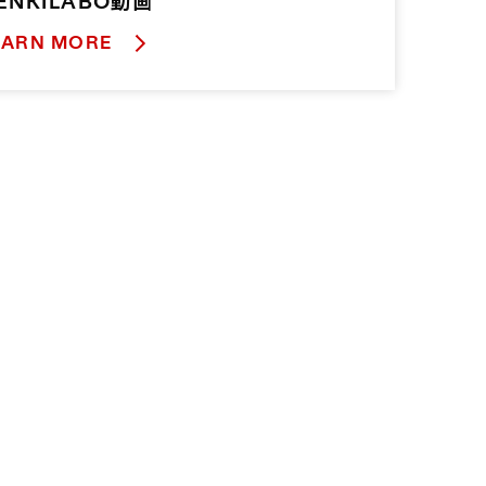
ENKILABO動画
EARN MORE