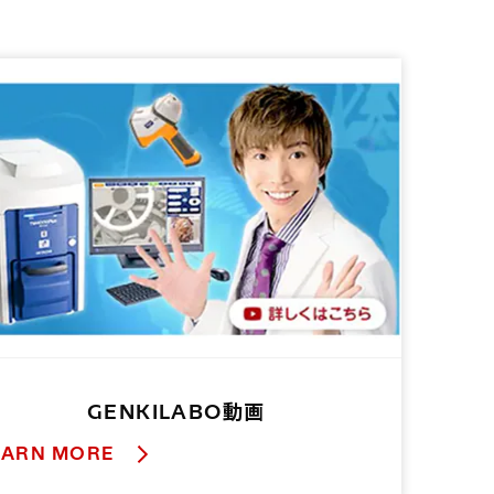
GENKILABO動画
EARN MORE