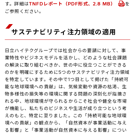
す。詳細は
TNFDレポート（PDF形式、2.8 MB）
を
ご参照ください。
サステナビリティ注力領域の適用
日立ハイテクグループでは社会からの要請に対して、事
業特性やビジネスモデルを活かし、どのような社会課題
の解決に取り組むべきか、世の中に役立つことができる
のかを明確にするために5つのサステナビリティ注力領域
を特定しています。その中で1つ目として掲げた「持続可
能な地球環境への貢献」は、気候変動や資源の枯渇、生
物多様性の損失等の環境に関する問題の深刻化が指摘さ
れる中、地球環境が守られるからこそ社会や健全な市場
が機能し、私たちのビジネスや生活が成り立つという考
えのもと、特定に至りました。この「持続可能な地球環
境への貢献」の観点から、「自然資本が事業活動に与え
る影響」と「事業活動が自然資本に与える影響」につい