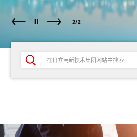
1
2
/2
Play / Pause