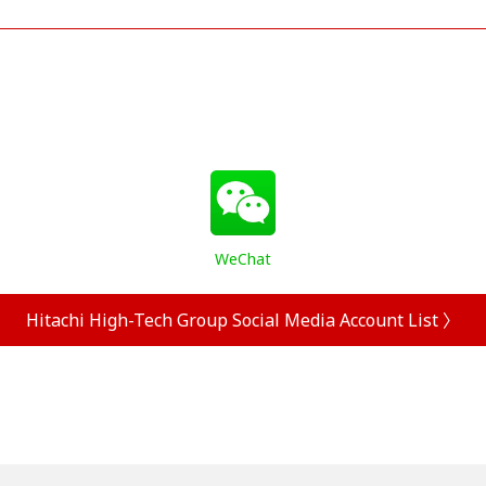
WeChat
Hitachi High-Tech Group Social Media Account List 〉