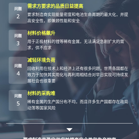
需求方要求的品质日益提高
问题
要求制造商实现能量密度和电池生命周期的最大化，并提
2
高安全性，即兼顾性能和安全
材料价格飙升
问题
用于正极材料的锂等稀有金属，无法满足急剧扩大的需
3
求，供不应求
减轻环境负荷
问题
回收利用在技术上和经济上还有很多问题，世界各国都在
4
致力于加快其实用化与再利用相结合对早日实现可持续发
展社会也很重要
材料的采购难
问题
稀有金属的生产国分布不均，而且许多生产国都存在政局
5
动荡等国家风险