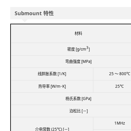
Submount 特性
材料
3
密度 [g/cm
]
弯曲强度 [MPa]
线胖胀系数 [1/K]
25 ～ 800℃
热导率 [W/m･K]
25℃
杨氏系数 [GPa]
泊松比 [－]
1MHz
介电常数 (25℃) [－]