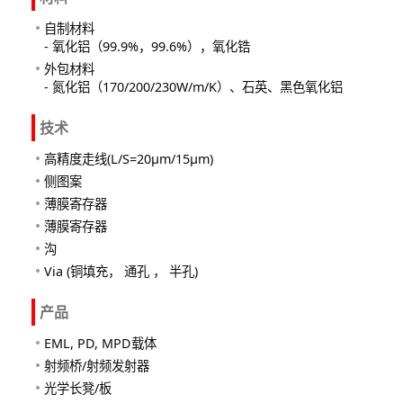
自制材料
- 氧化铝（99.9%，99.6%），氧化锆
外包材料
- 氮化铝（170/200/230W/m/K）、石英、黑色氧化铝
技术
高精度走线(L/S=20µm/15µm)
侧图案
薄膜寄存器
薄膜寄存器
沟
Via (铜填充， 通孔 ， 半孔)
产品
EML, PD, MPD载体
射频桥/射频发射器
光学长凳/板