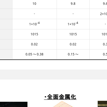
10
9.8
9.
-
-
2×1
-4
-4
-
1×10
1×10
1015
1015
10
0.02
0.02
0.
0.05 ～ 0.38
0.15 ～
0.