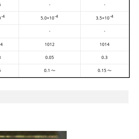
6
-
-
-4
-4
-4
0
5.0×10
3.5×10
-
-
14
1012
1014
3
0.05
0.3
5
0.1 ～
0.15 ～