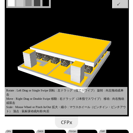
CFPx
CFPx
CMOS
TO-Can
TXFP