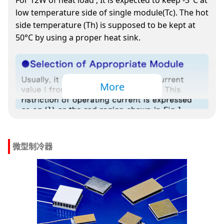
For 12W of heat load , It is expected to keep -3°C at
low temperature side of single module(Tc). The hot
side temperature (Th) is supposed to be kept at
50°C by using a proper heat sink.
微型制冷器