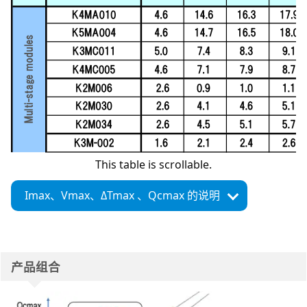
This table is scrollable.
Imax、
Vmax、
ΔTmax 、
Qcmax 的说明
产品组合