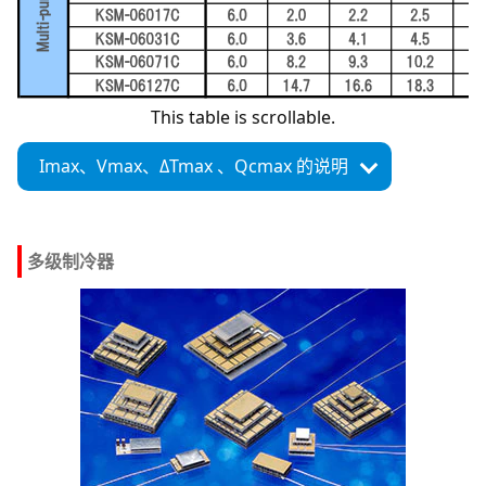
This table is scrollable.
Imax、
Vmax、
ΔTmax 、
Qcmax 的说明
多级制冷器