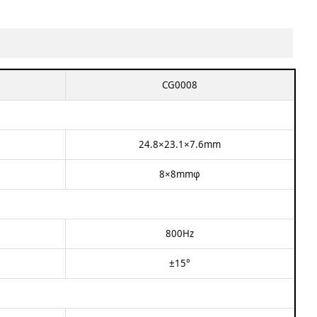
CG0008​
24.8×23.1×7.6mm​
8×8mmφ​
800Hz​
±15°​