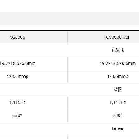
CG0006
CG0006+Au​
电磁式​
19.2×18.5×6.6mm​
19.2×18.5×6.6mm​
4×3.6mmφ​
4×3.6mmφ​
谐振​
1,115Hz​
1,115Hz​
±30°​
±30°​
Linear​​