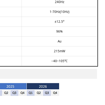
240Hz​​
1-70Hz(10Hz)​​
±12.5°​
96%​
Au​​
215mW​​​
−40~105℃​