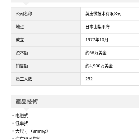
公司名称
英唐微技术有限公司
地点​
日本山梨甲府​
成立​
1977年10月​
资本额
约66万美金
销售额
约4,900万美金
员工人数
252
產品技術
电磁式​
低串扰​
大尺寸（8mmφ）​
汽车级可靠性​