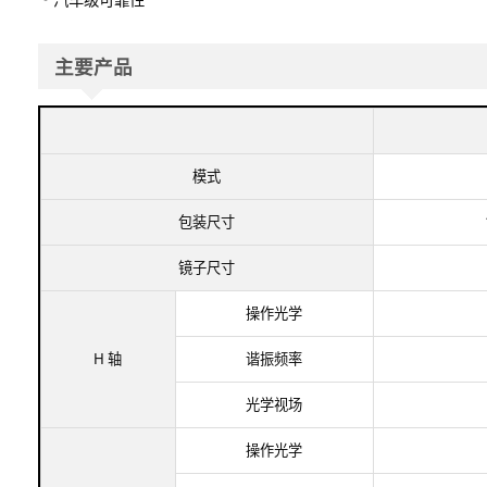
主要产品​
模式
包装尺寸
镜子尺寸
操作光学​
H 轴
谐振频率​
光学视场
操作光学