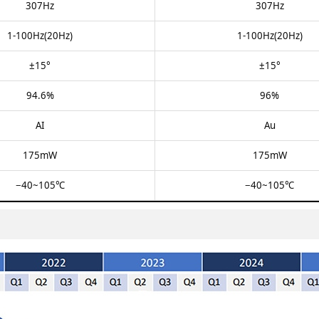
307Hz​​
307Hz​​
1-100Hz(20Hz)​​
1-100Hz(20Hz)​
±15°​​
±15​°
94.6%​
96%​
AI
Au​​
175mW​
175mW​
−40~105℃​
−40~105℃​