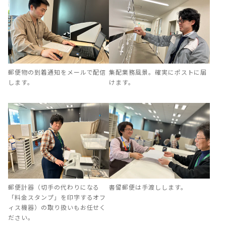
郵便物の到着通知をメールで配信
集配業務風景。確実にポストに届
します。
けます。
郵便計器（切手の代わりになる
書留郵便は手渡しします。
「料金スタンプ」を印字するオフ
ィス機器）の取り扱いもお任せく
ださい。