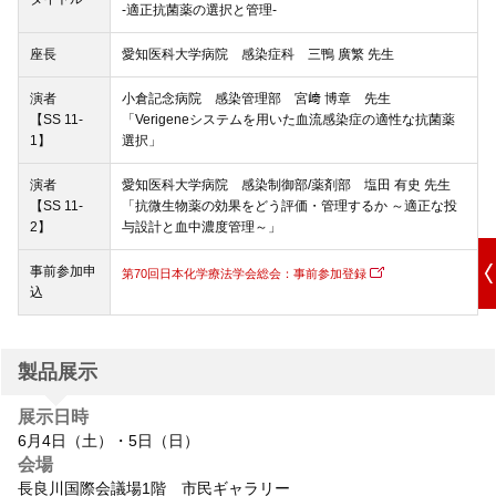
-適正抗菌薬の選択と管理-
座長
愛知医科大学病院 感染症科 三鴨 廣繁 先生
演者
小倉記念病院 感染管理部 宮﨑 博章 先生
【SS 11-
「Verigeneシステムを用いた血流感染症の適性な抗菌薬
1】
選択」
演者
愛知医科大学病院 感染制御部/薬剤部 塩田 有史 先生
【SS 11-
「抗微生物薬の効果をどう評価・管理するか ～適正な投
2】
与設計と血中濃度管理～」
事前参加申
第70回日本化学療法学会総会：事前参加登録
込
製品展示
展示日時
6月4日（土）・5日（日）
会場
長良川国際会議場1階 市民ギャラリー