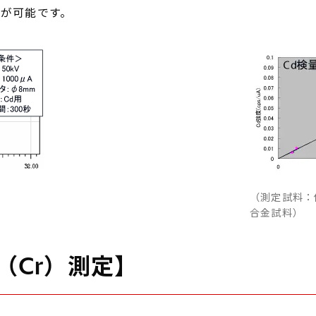
定が可能です。
（測定試料：
合金試料）
（Cr）測定】