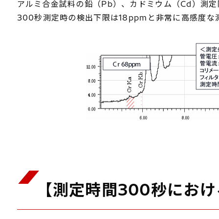
アルミ合金試料の鉛（Pb）、カドミウム（Cd）測
300秒測定時の検出下限は18ppmと非常に高感度
【測定時間300秒にお