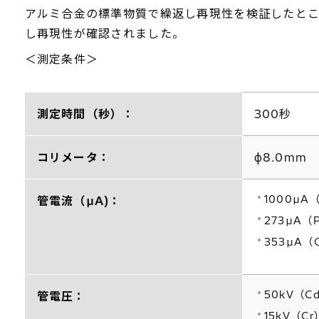
アルミ合金の標準物質で繰返し再現性を検証したところ、測
し再現性が確認されました。
＜測定条件＞
測定時間（秒）：
300秒
コリメータ：
φ8.0mm
1000µA
管電流（µA)：
273µA（
353µA（
50kV（Cd
管電圧：
15kV（Cr