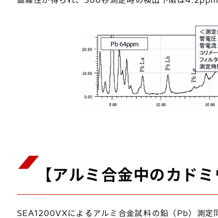
直線性が得られ、300秒測定時の検出下限は4.2p
【アルミ合金中のカドミ
SEA1200VXによるアルミ合金試料の鉛（Pb）