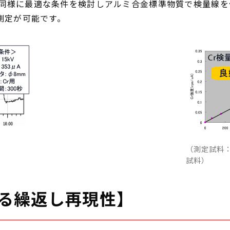
定同様に最適な条件を検討しアルミ合金標準物質で検量線
な測定が可能です。
（測定試料
試料）
ける繰返し再現性】