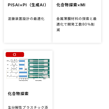
PISAI×PI（生成AI）
化合物探索×MI
混錬装置設計の最適化
金属薄膜材料の探索と最
適化で開発工数80％削
減
化合物探索
生分解性プラスチック添